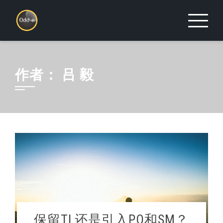
Skip
to
content
作者：
吕 毅
保留TL还是引入PO和SM？