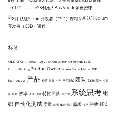
8月 上海 【Odd-e大师课】大规模敏捷LeSS认证课
（CLP）——LeSS创始人Bas Vodde亲自授课
8月 认证Scrum
开发者（CSD）课程
标签
ATDD
CI
ContinuousIntegration
Cucumber
Git
Jenkins
LeSS
ProductOwner
ProductBacklog
Scrum
ScrumMaster
TDD
产品
团队
TeamLeader
价值
任务
协作
单元测试
实例化需求
小程
系统思考
组
效率
特性团队
序
度量
活动
清晰
生产力
织
自动化测试
质量
需求
验收测试
问责
集成测试
项目