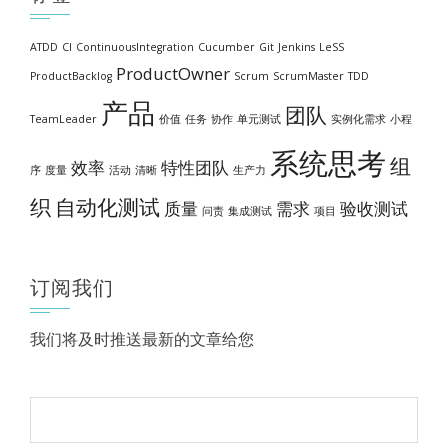
ATDD
CI
ContinuousIntegration
Cucumber
Git
Jenkins
LeSS
ProductOwner
ProductBacklog
Scrum
ScrumMaster
TDD
产品
团队
TeamLeader
价值
任务
协作
单元测试
实例化需求
小程
系统思考
组
效率
特性团队
序
度量
活动
清晰
生产力
织
自动化测试
质量
需求
验收测试
问责
集成测试
项目
订阅我们
我们将及时推送最新的文章给您