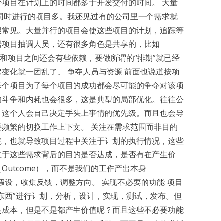
项目在计划上的时间都多于开发交付的时间。 大量
同时进行的项目多。我还见过有的公司里一个需求就
很常见。大量并行的项目会使这些项目的计划，追踪等
据项目抽调人员，还有很多角色是共享的，比如
目和项目之间还会有些依赖，要做所谓的“排期”就已经
变化就一团乱了。 争夺人员与资源 前面也说道按项
每个项目为了每个项目的成功都会尽可能的争夺对该项
的斗争和内耗也会很多，这是典型的局部优化。往往公
，这个人会自己决定手头上事情的优先级。而且也会导
频繁的切换工作上下文。 关注在需求范围而非目的
完，也就导致项目过程中关注于计划的执行情况，这些
注于这些需求背后的目的是否达成，是否有在产生价
utcome），而不是我们的工作产出本身
证假设，收集反馈，调整方向。 实现不必要的功能 项目
东西”进行计划，分析，设计，实现，测试，发布。但
是成本，但是不是都产生价值呢？而且这些不必要功能