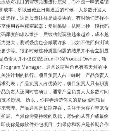
是应该对项目的需求范围进行质疑，而不是一味的遵循
间和成本，所以当截止日期逼近的时候，大多数开发人
作出选择，这是质量往往是被妥协的。有时他们选择不
甚至使用各种秘密武器：复制黏贴，从网上抄一段代码
代码库变的难以维护，后续功能调整越来越难，成本越
压力更大，测试强度也会减弱许多，比如不做回归测试
盖更少等。很多时候这种质量问题的结果并不会立刻显
责人并不仅仅指Scrum中的Product Owner，项
r或Program Manager。通常这两种角色有着天然的冲
人关注计划的执行。项目负责人占上峰时，产品负责人
需求列表；产品负责人占优势时，项目负责人只有职责
产品负责人还同时管项目，通常产品负责人大多数时间
技术协调。 所以，你得弄清楚你真的是做临时项目
维来管理。产品通常是长期存在，关注于为客户带来价
、扩展。当然你需要持续的迭代，尽快的从客户或最终
。即使你是做软件外包项目，如果你和客户是长期合作