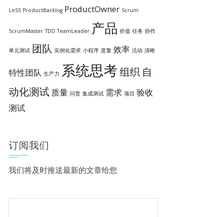
ProductOwner
LeSS
ProductBacklog
Scrum
产品
ScrumMaster
TDD
TeamLeader
价值
任务
协作
团队
效率
单元测试
实例化需求
小程序
度量
活动
清晰
系统思考
组织
自
特性团队
生产力
动化测试
质量
需求
验收
问责
集成测试
项目
测试
订阅我们
我们将及时推送最新的文章给您